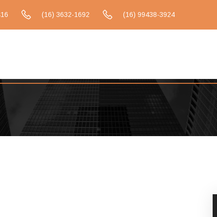
416
(16) 3632-1692
(16) 99438-3924