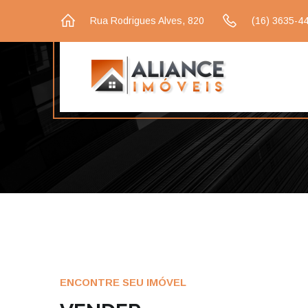
Rua Rodrigues Alves, 820
(16) 3635-4
ENCONTRE SEU IMÓVEL