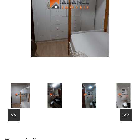
<<
>>