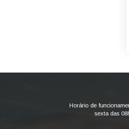
Horário de funcioname
sexta das 08