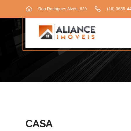
Rua Rodrigues Alves, 820
(16) 3635-4
CASA