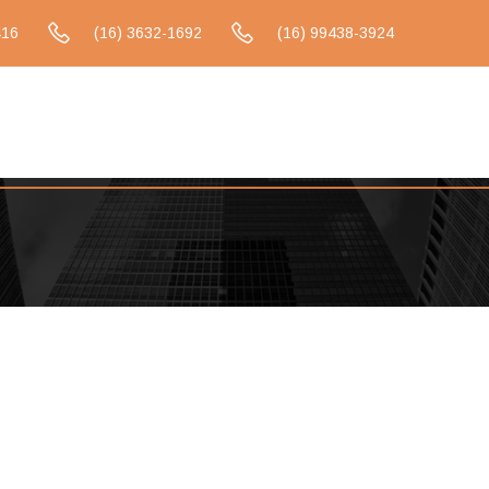
416
(16) 3632-1692
(16) 99438-3924