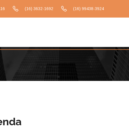
416
(16) 3632-1692
(16) 99438-3924
enda