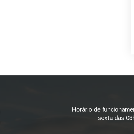
Horário de funcioname
sexta das 08